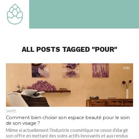
TOUT
SAVOIR
SUR LE
MONDE
QUI EST
LE
NOTRE
ALL POSTS TAGGED "POUR"
9.8K
SANTÉ
Comment bien choisir son espace beauté pour le soin
de son visage ?
Même si actuellement l’industrie cosmétique ne cesse d’élargir
son offre en mettant des soins actifs innovants et aux rendus