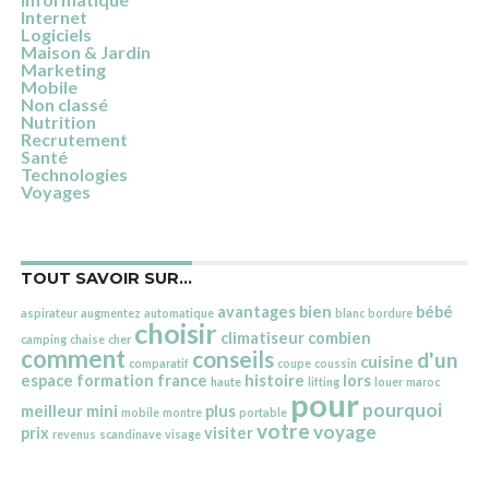
Internet
Logiciels
Maison & Jardin
Marketing
Mobile
Non classé
Nutrition
Recrutement
Santé
Technologies
Voyages
TOUT SAVOIR SUR…
avantages
bien
bébé
aspirateur
augmentez
automatique
blanc
bordure
choisir
climatiseur
combien
camping
chaise
cher
comment
conseils
d'un
cuisine
comparatif
coupe
coussin
espace
formation
france
histoire
lors
haute
lifting
louer
maroc
pour
pourquoi
meilleur
mini
plus
mobile
montre
portable
votre
voyage
prix
visiter
revenus
scandinave
visage