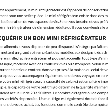
it appartement, le mini réfrigérateur est l’appareil de conservation
tement pour une petite pièce. Le mini réfrigérateur existe dans des 
 la décoration de vos espaces de vie. Selon vos besoins et vos préf
rir le réfrigérateur de dimension réduite qu’il vous conviendra le p
CQUÉRIR UN BON MINI RÉFRIGÉRATEUR
os aliments si vous disposez de peu d’espace. Il s’intègre parfaitem
s mettent un grand soin en créant des modèles aux designs très attr
 en grille, facile à entretenir et pouvant accueillir tout type d’alim
lassique, moderne avec des couleurs vives ou estompées. Selon le 
rant électrique contenu dans vos prises à la maison ou celui de v
gare peut vous accompagner également lors de vos voyages en ser
 votre mini réfrigérateur, la capacité de celui-ci est un critère imp
le, la capacité de votre petit frigo détermine la quantité d’alimen
vant accueillir de 20 à 50 litres. Le nombre d’étagère ou de comp
s variétés de produits. Un mini frigo est également doté de fonct
lors de votre achat. Les fonctions comme le contrôle de températ