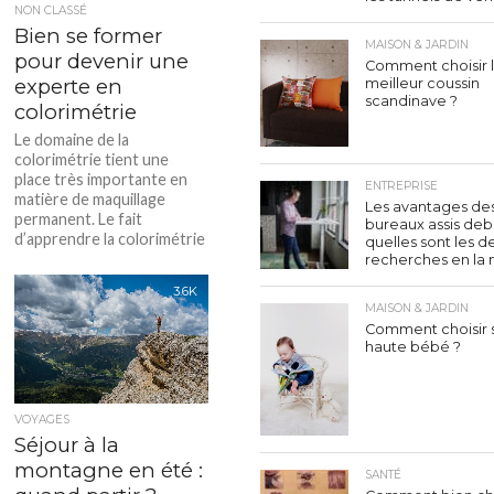
NON CLASSÉ
Bien se former
MAISON & JARDIN
pour devenir une
Comment choisir 
experte en
meilleur coussin
scandinave ?
colorimétrie
Le domaine de la
colorimétrie tient une
place très importante en
ENTREPRISE
matière de maquillage
Les avantages de
permanent. Le fait
bureaux assis deb
d’apprendre la colorimétrie
quelles sont les d
est effectivement...
recherches en la 
3.6K
MAISON & JARDIN
Comment choisir 
haute bébé ?
VOYAGES
Séjour à la
montagne en été :
SANTÉ