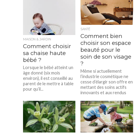
SANTÉ
Comment bien
MAISON & JARDIN
choisir son espace
Comment choisir
beauté pour le
sa chaise haute
soin de son visage
bébé ?
?
Lorsque le bébé atteint un
Même si actuellement
âge donné (six mois
l’industrie cosmétique ne
environ), il est conseillé au
cesse d’élargir son offre en
parent de le mettre à table
mettant des soins actifs
pour qu’il...
innovants et aux rendus
surprenants à ses...
4.0K
3.7K