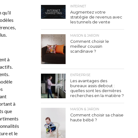
INTERNET
 qu’il
Augmentez votre
stratégie de revenus avec
modèles
les tunnels de vente
érences,
lus.
MAISON & JARDIN
Comment choisir le
meilleur coussin
scandinave ?
ent à
actifs.
ents.
ENTREPRISE
Les avantages des
modèle
bureaux assis debout :
os
quelles sont les dernières
recherches en la matière ?
vant
ortant à
MAISON & JARDIN
ts que
Comment choisir sa chaise
artiments
haute bébé ?
ionnalités
ure et le