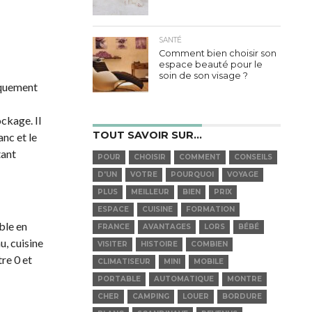
SANTÉ
Comment bien choisir son
espace beauté pour le
soin de son visage ?
iquement
ockage. Il
TOUT SAVOIR SUR…
anc et le
tant
POUR
CHOISIR
COMMENT
CONSEILS
D'UN
VOTRE
POURQUOI
VOYAGE
PLUS
MEILLEUR
BIEN
PRIX
ESPACE
CUISINE
FORMATION
ble en
FRANCE
AVANTAGES
LORS
BÉBÉ
u, cuisine
VISITER
HISTOIRE
COMBIEN
re 0 et
CLIMATISEUR
MINI
MOBILE
PORTABLE
AUTOMATIQUE
MONTRE
CHER
CAMPING
LOUER
BORDURE