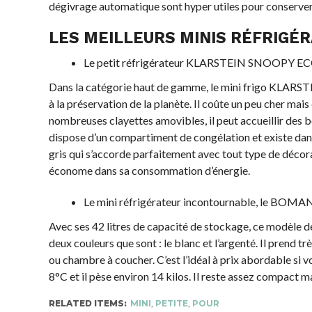
dégivrage automatique sont hyper utiles pour conserver
LES MEILLEURS MINIS RÉFRIGÉ
Le petit réfrigérateur KLARSTEIN SNOOPY E
Dans la catégorie haut de gamme, le mini frigo KLARSTE
à la préservation de la planète. Il coûte un peu cher mais
nombreuses clayettes amovibles, il peut accueillir des bou
dispose d’un compartiment de congélation et existe dans 3
gris qui s’accorde parfaitement avec tout type de décora
économe dans sa consommation d’énergie.
Le mini réfrigérateur incontournable, le BOM
Avec ses 42 litres de capacité de stockage, ce modèle d
deux couleurs que sont : le blanc et l’argenté. Il prend 
ou chambre à coucher. C’est l’idéal à prix abordable si 
8°C et il pèse environ 14 kilos. Il reste assez compact 
RELATED ITEMS:
MINI
,
PETITE
,
POUR