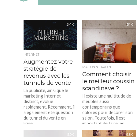
3.4K
5.1K
INTERNET
Augmentez votre
stratégie de
MAISON & JARDIN
Comment choisir
revenus avec les
le meilleur coussin
tunnels de vente
scandinave ?
La publicité, ainsi que le
marketing Internet
Il existe une multitude de
distinct, évolue
meubles aussi
rapidement. Récemment, il
contemporains que
a également été question
colorés pour décorer son
du tunnel du vente en
salon. Toutefois, il est
ligne....
important de faire les
bons...
5.0K
9.8K