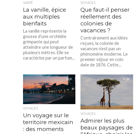
SANTÉ
VOYAGES
La vanille, épice
Que faut-il penser
aux multiples
réellement des
bienfaits
colonies de
vacances ?
La vanille représente la
gousse d’une orchidée
Contrairement aux idées
grimpante qui peut
reçues, la colonie de
atteindre une longueur de
vacances n’est pas un
plusieurs mètres. Elle se
phénomène moderne. Le
caractérise par un parfum...
premier séjour en colo
date de 1876. Cette...
3.6K
4.3K
VOYAGES
Un voyage sur le
VOYAGES
Admirer les plus
territoire mexicain
beaux paysages de
: des moments