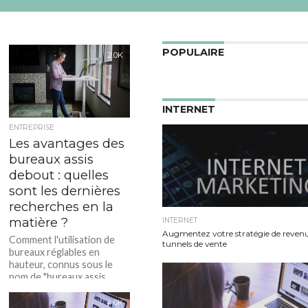
POPULAIRE
2.0K
INTERNET
ENTREPRISE
Les avantages des
bureaux assis
debout : quelles
sont les dernières
recherches en la
matière ?
INTERNET
Augmentez votre stratégie de revenu
Comment l'utilisation de
tunnels de vente
bureaux réglables en
hauteur, connus sous le
nom de "bureaux assis
debout", affecte-t-elle la
santé et les performances
4.0K