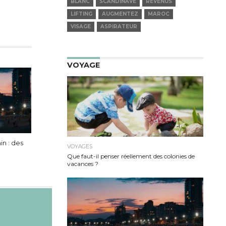
BLANC
SCANDINAVE
REVENUS
LIFTING
AUGMENTEZ
MAROC
VISAGE
ASPIRATEUR
VOYAGE
in : des
VOYAGES
Que faut-il penser réellement des colonies de
vacances ?