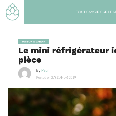
TOUT SAVOIR SUR LE 
MAISON & JARDIN
Le mini réfrigérateur 
pièce
By
Paul
Posted on
27 (11/Nov) 2019