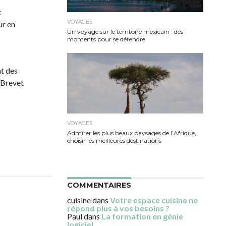
tude sera
VOYAGES
Un voyage sur le territoire mexicain : des
moments pour se détendre
es sont
eur
ux
isposent
es du
VOYAGES
Admirer les plus beaux paysages de l’Afrique,
choisir les meilleures destinations
COMMENTAIRES
cuisine
dans
Votre espace cuisine
ne répond plus à vos besoins ?
Paul
dans
La formation en génie
logiciel