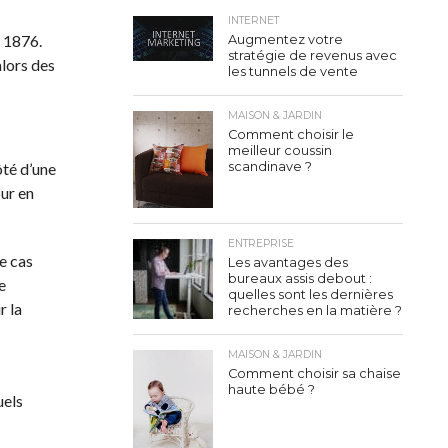
INTERNET
o date de
Augmentez votre stratégie de
revenus avec les tunnels de
t se
vente
MAISON & JARDIN
Comment choisir le meilleur
coussin scandinave ?
sser à
ent des
olo.
ENTREPRISE
emple le
Les avantages des bureaux
assis debout : quelles sont
 avoir
les dernières recherches en la
matière ?
MAISON & JARDIN
Comment choisir sa chaise
isfaits
haute bébé ?