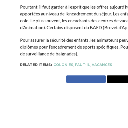
une autre. Parfois, c’est une expérience difficile aus
particulièrement pesante lorsqu’il s’agit de la premièr
Pourtant, il faut garder à l’esprit que les offres aujou
apportées au niveau de l’encadrement du séjour. Les 
séjour en colo. Le plus souvent, les encadrants des c
Fonctions d’Animation). Certains disposent du BAFD (
Pour assurer la sécurité des enfants, les animateurs 
des diplômes pour l’encadrement de sports spécifiques
BSB (Brevet de surveillance de baignades).
RELATED ITEMS:
COLONIES
,
FAUT-IL
,
VACANCES
TOUT SAVOIR SUR 