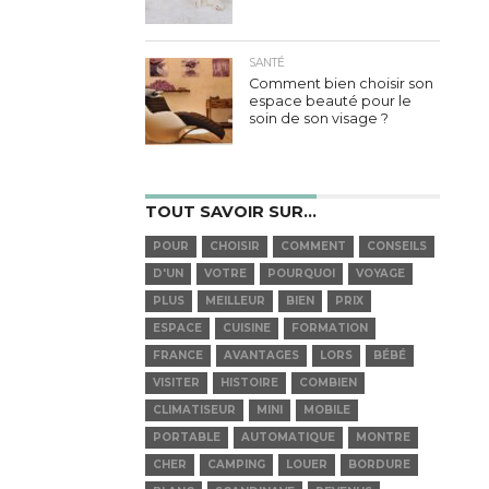
SANTÉ
Comment bien choisir son
espace beauté pour le soin de
son visage ?
TOUT SAVOIR SUR…
POUR
CHOISIR
COMMENT
CONSEILS
D'UN
VOTRE
POURQUOI
VOYAGE
PLUS
MEILLEUR
BIEN
PRIX
ESPACE
CUISINE
FORMATION
FRANCE
AVANTAGES
LORS
BÉBÉ
VISITER
HISTOIRE
COMBIEN
CLIMATISEUR
MINI
MOBILE
PORTABLE
AUTOMATIQUE
MONTRE
CHER
CAMPING
LOUER
BORDURE
BLANC
SCANDINAVE