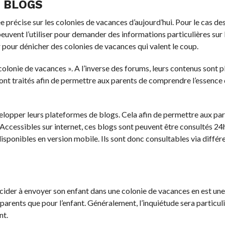
 BLOGS
 idée précise sur les colonies de vacances d’aujourd’hui. Pour l
s. Les parents peuvent l’utiliser pour demander des information
stitue aussi une mine d’or pour dénicher des colonies de vacanc
e « colonie de vacances ». A l’inverse des forums, leurs contenu
jets y sont traités afin de permettre aux parents de comprendre l
évelopper leurs plateformes de blogs. Cela afin de permettre a
leur séjour. Accessibles sur internet, ces blogs sont peuvent êtr
blogs sont dorénavant disponibles en version mobile. Ils sont do
phones et tablettes.
 Se décider à envoyer son enfant dans une colonie de vacances