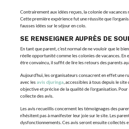
Contrairement aux idées reçues, la colonie de vacan
1876. Cette première expérience fut une réussite que 
défaire alors des fausses idées sur le séjour en colo.
SE RENSEIGNER AUPRÈS DE SOU
En tant que parent, c’est normal de ne vouloir que l
côté d’une réelle opportunité comme les colonies de 
enfants. Pour en être convaincu, il suffit de lire les 
Aujourd’hui, les organisateurs consacrent en effet un
cas avec les
avis djuringa
, accessibles à tous depuis
une idée objective et précise de la qualité de l’organi
indépendante pour la collecte des avis.
Les avis recueillis concernent les témoignages des pa
n’hésitent pas à manifester leur joie sur le site. Le
d’éventuels dysfonctionnements. Ces avis seront ensui