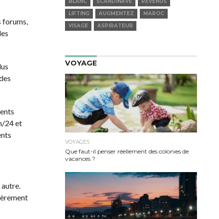
REVENUS
LIFTING
AUGMENTEZ
MAROC
VISAGE
ASPIRATEUR
e cas
s
VOYAGE
es qui
s sont
’essence
VOYAGES
ux
Que faut-il penser réellement des colonies de
e
vacances ?
nc
 en est