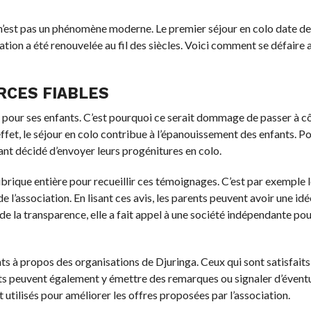
ces n’est pas un phénomène moderne. Le premier séjour en col
l’organisation a été renouvelée au fil des siècles. Voici commen
RCES FIABLES
e bien pour ses enfants. C’est pourquoi ce serait dommage de pa
vacances. En effet, le séjour en colo contribue à l’épanouissem
retours des parents ayant décidé d’envoyer leurs progénitures en c
e rubrique entière pour recueillir ces témoignages. C’est par ex
 le site de l’association. En lisant ces avis, les parents peuvent
sation. Pour de la transparence, elle a fait appel à une société
rents à propos des organisations de Djuringa. Ceux qui sont sat
s parents peuvent également y émettre des remarques ou signaler
te collectés et utilisés pour améliorer les offres proposées par