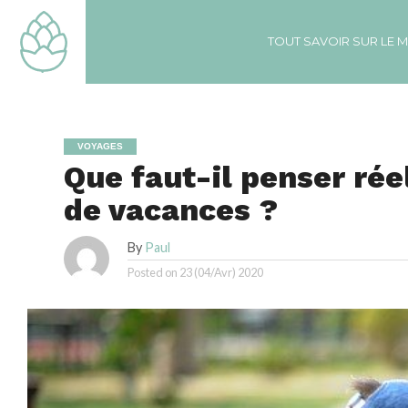
TOUT SAVOIR SUR LE 
VOYAGES
Que faut-il penser réel
vacances ?
By
Paul
Posted on
23 (04/Avr) 2020