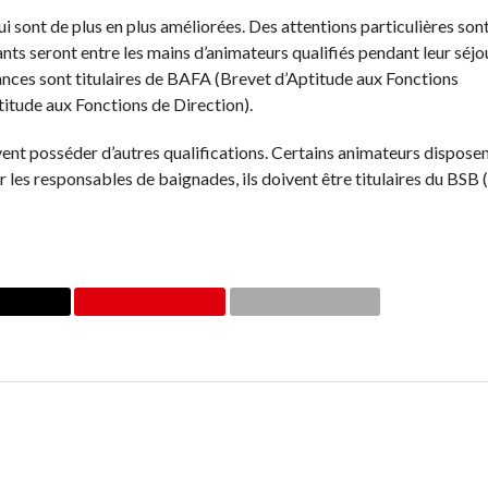
si bien pour les parents que pour l’enfant. Généralement, l’inquié
e colonie pour l’enfant.
rd’hui sont de plus en plus améliorées. Des attentions particulièr
enfants seront entre les mains d’animateurs qualifiés pendant l
entres de vacances sont titulaires de BAFA (Brevet d’Aptitude a
Brevet d’Aptitude aux Fonctions de Direction).
peuvent posséder d’autres qualifications. Certains animateurs d
. Pour les responsables de baignades, ils doivent être titulair
LE MONDE QUI EST LE NOTRE