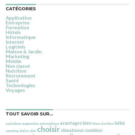
CATÉGORIES
Application
Entreprise
Formation
Hôtels
Informatique
Internet
Logiciels
Maison & Jardin
Marketing
Mobile
Non classé
Nutrition
Recrutement
Santé
Technologies
Voyages
TOUT SAVOIR SUR…
avantages
bien
bébé
aspirateur
augmentez
automatique
blanc
bordure
choisir
climatiseur
combien
camping
chaise
cher