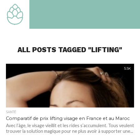
TOUT
SAVOIR
SUR LE
MONDE
QUI EST
LE
NOTRE
ALL POSTS TAGGED "LIFTING"
5.5K
SANTÉ
Comparatif de prix lifting visage en France et au Maroc
Avec l’âge, le visage vieillit et les rides s’accumulent. Tous veulent
trouver la solution magique pour ne plus avoir à supporter une...