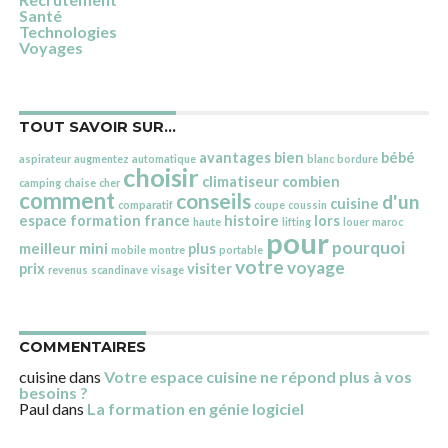
Santé
Technologies
Voyages
TOUT SAVOIR SUR…
avantages
bien
bébé
aspirateur
augmentez
automatique
blanc
bordure
choisir
climatiseur
combien
camping
chaise
cher
comment
conseils
d'un
cuisine
comparatif
coupe
coussin
espace
formation
france
histoire
lors
haute
lifting
louer
maroc
pour
pourquoi
meilleur
mini
plus
mobile
montre
portable
votre
voyage
prix
visiter
revenus
scandinave
visage
COMMENTAIRES
cuisine
dans
Votre espace cuisine ne répond plus à vos
besoins ?
Paul
dans
La formation en génie logiciel