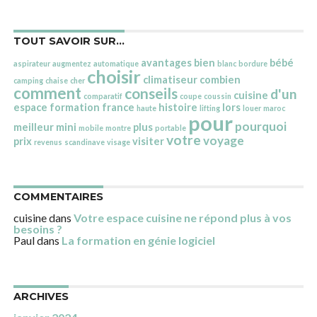
TOUT SAVOIR SUR…
avantages
bien
bébé
aspirateur
augmentez
automatique
blanc
bordure
choisir
climatiseur
combien
camping
chaise
cher
comment
conseils
d'un
cuisine
comparatif
coupe
coussin
espace
formation
france
histoire
lors
haute
lifting
louer
maroc
pour
pourquoi
meilleur
mini
plus
mobile
montre
portable
votre
voyage
prix
visiter
revenus
scandinave
visage
COMMENTAIRES
cuisine
dans
Votre espace cuisine ne répond plus à vos
besoins ?
Paul
dans
La formation en génie logiciel
ARCHIVES