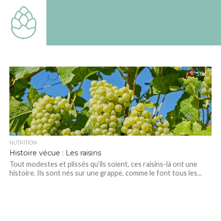
TOUT
SAVOIR
SUR LE
MONDE
QUI EST
LE
NOTRE
3.8K
NUTRITION
Histoire vécue : Les raisins
Tout modestes et plissés qu’ils soient, ces raisins-là ont une
histoire. Ils sont nés sur une grappe, comme le font tous les...