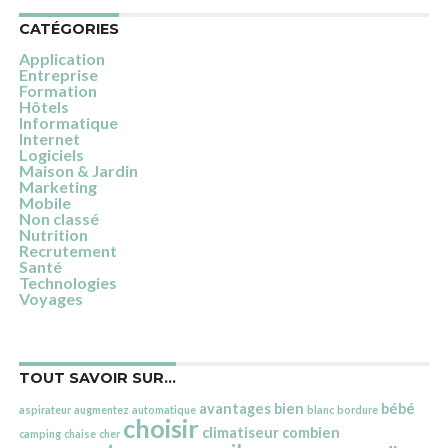
CATÉGORIES
Application
Entreprise
Formation
Hôtels
Informatique
Internet
Logiciels
Maison & Jardin
Marketing
Mobile
Non classé
Nutrition
Recrutement
Santé
Technologies
Voyages
TOUT SAVOIR SUR…
avantages
bien
bébé
aspirateur
augmentez
automatique
blanc
bordure
choisir
climatiseur
combien
camping
chaise
cher