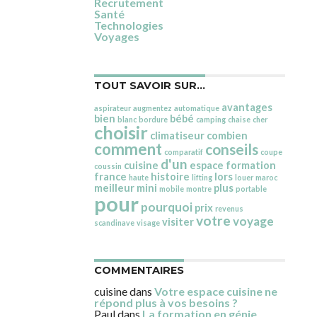
Recrutement
Santé
Technologies
Voyages
TOUT SAVOIR SUR…
avantages
aspirateur
augmentez
automatique
bien
bébé
blanc
bordure
camping
chaise
cher
choisir
climatiseur
combien
comment
conseils
comparatif
coupe
d'un
cuisine
espace
formation
coussin
france
histoire
lors
haute
lifting
louer
maroc
meilleur
mini
plus
mobile
montre
portable
pour
pourquoi
prix
revenus
votre
voyage
visiter
scandinave
visage
COMMENTAIRES
cuisine
dans
Votre espace cuisine ne
répond plus à vos besoins ?
Paul
dans
La formation en génie