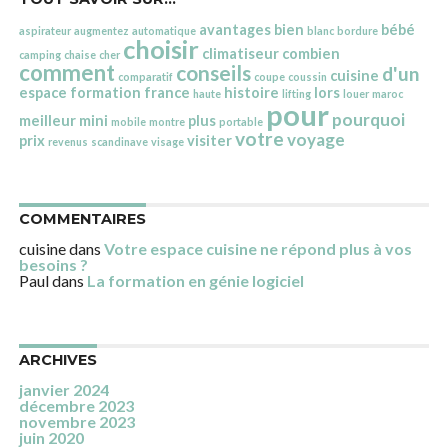
avantages
bien
bébé
aspirateur
augmentez
automatique
blanc
bordure
choisir
climatiseur
combien
camping
chaise
cher
comment
conseils
d'un
cuisine
comparatif
coupe
coussin
espace
formation
france
histoire
lors
haute
lifting
louer
maroc
pour
pourquoi
meilleur
mini
plus
mobile
montre
portable
votre
voyage
prix
visiter
revenus
scandinave
visage
COMMENTAIRES
cuisine
dans
Votre espace cuisine ne répond plus à vos
besoins ?
Paul
dans
La formation en génie logiciel
ARCHIVES
janvier 2024
décembre 2023
novembre 2023
juin 2020