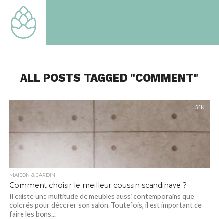
TOUT
SAVOIR
SUR LE
MONDE
QUI EST
LE
NOTRE
ALL POSTS TAGGED "COMMENT"
5.1K
MAISON & JARDIN
Comment choisir le meilleur coussin scandinave ?
Il existe une multitude de meubles aussi contemporains que
colorés pour décorer son salon. Toutefois, il est important de
faire les bons...