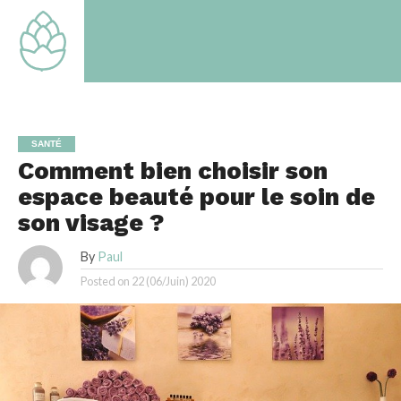
TOUT
TOUT
SAVOIR
SAVOIR
SUR LE
SUR LE
MONDE
MONDE
QUI EST
QUI EST
LE
LE
NOTRE
NOTRE
SANTÉ
Comment bien choisir son
espace beauté pour le soin de
son visage ?
By
Paul
Posted on
22 (06/Juin) 2020