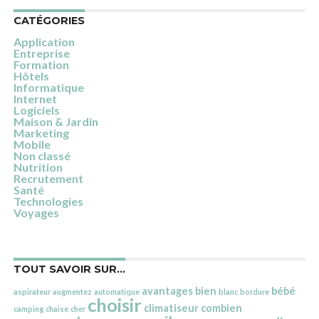
CATÉGORIES
Application
Entreprise
Formation
Hôtels
Informatique
Internet
Logiciels
Maison & Jardin
Marketing
Mobile
Non classé
Nutrition
Recrutement
Santé
Technologies
Voyages
TOUT SAVOIR SUR…
avantages
bien
bébé
aspirateur
augmentez
automatique
blanc
bordure
choisir
climatiseur
combien
camping
chaise
cher