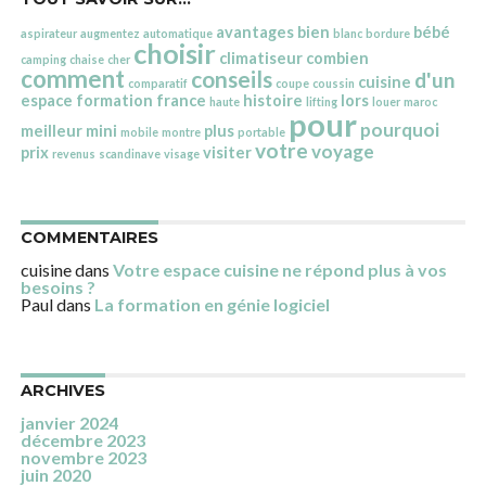
avantages
bien
bébé
aspirateur
augmentez
automatique
blanc
bordure
choisir
climatiseur
combien
camping
chaise
cher
comment
conseils
d'un
cuisine
comparatif
coupe
coussin
espace
formation
france
histoire
lors
haute
lifting
louer
maroc
pour
pourquoi
meilleur
mini
plus
mobile
montre
portable
votre
voyage
prix
visiter
revenus
scandinave
visage
COMMENTAIRES
cuisine
dans
Votre espace cuisine ne répond plus à vos
besoins ?
Paul
dans
La formation en génie logiciel
ARCHIVES
janvier 2024
décembre 2023
novembre 2023
juin 2020