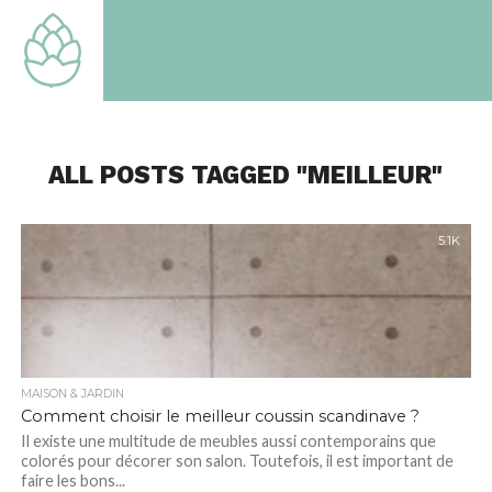
TOUT
SAVOIR
SUR LE
MONDE
QUI EST
LE
NOTRE
ALL POSTS TAGGED "MEILLEUR"
5.1K
MAISON & JARDIN
Comment choisir le meilleur coussin scandinave ?
Il existe une multitude de meubles aussi contemporains que
colorés pour décorer son salon. Toutefois, il est important de
faire les bons...