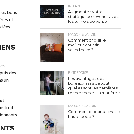
INTERNET
 les bons
Augmentez votre
stratégie de revenus avec
ères et
les tunnels de vente
estées
MAISON & JARDIN
Comment choisir le
meilleur coussin
IENS
scandinave ?
tes
epuis des
ENTREPRISE
Les avantages des
as un
bureaux assis debout :
quelles sont les dernières
recherches en la matière ?
out
MAISON & JARDIN
nstruit
Comment choisir sa chaise
ionnants.
haute bébé ?
ENTS