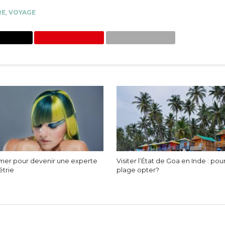
RE
,
VOYAGE
rmer pour devenir une experte
Visiter l’État de Goa en Inde : pou
étrie
plage opter?