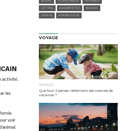
BLANC
SCANDINAVE
REVENUS
LIFTING
AUGMENTEZ
MAROC
VISAGE
ASPIRATEUR
VOYAGE
ICAIN
 activité.
VOYAGES
e
Que faut-il penser réellement des colonies de
ar les
vacances ?
fornie.
our voir
’animal.