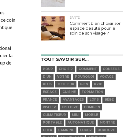
ous
SANTÉ
 ce coin
Comment bien choisir son
ant que
espace beauté pour le
soin de son visage ?
tional
cier la
TOUT SAVOIR SUR…
oup de
POUR
CHOISIR
COMMENT
CONSEILS
D'UN
VOTRE
POURQUOI
VOYAGE
PLUS
MEILLEUR
BIEN
PRIX
ESPACE
CUISINE
FORMATION
FRANCE
AVANTAGES
LORS
BÉBÉ
VISITER
HISTOIRE
COMBIEN
CLIMATISEUR
MINI
MOBILE
PORTABLE
AUTOMATIQUE
MONTRE
CHER
CAMPING
LOUER
BORDURE