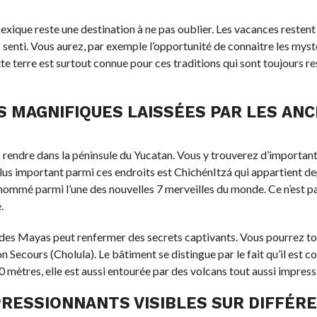
exique reste une destination à ne pas oublier. Les vacances restent
senti. Vous aurez, par exemple l’opportunité de connaitre les myst
tte terre est surtout connue pour ces traditions qui sont toujours r
 MAGNIFIQUES LAISSÉES PAR LES ANC
vous rendre dans la péninsule du Yucatan. Vous y trouverez d’importan
plus important parmi ces endroits est ChichénItzá qui appartient d
ommé parmi l’une des nouvelles 7 merveilles du monde. Ce n’est p
.
ire des Mayas peut renfermer des secrets captivants. Vous pourrez t
ecours (Cholula). Le bâtiment se distingue par le fait qu’il est co
 mètres, elle est aussi entourée par des volcans tout aussi impress
PRESSIONNANTS VISIBLES SUR DIFFÉR