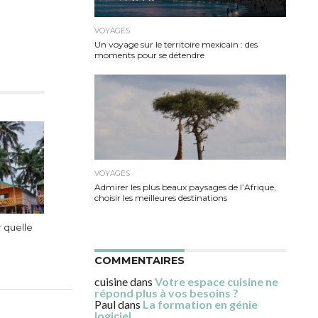
VOYAGES
Un voyage sur le territoire mexicain : des
moments pour se détendre
VOYAGES
Admirer les plus beaux paysages de l’Afrique,
choisir les meilleures destinations
r quelle
COMMENTAIRES
cuisine
dans
Votre espace cuisine ne
répond plus à vos besoins ?
Paul
dans
La formation en génie
logiciel