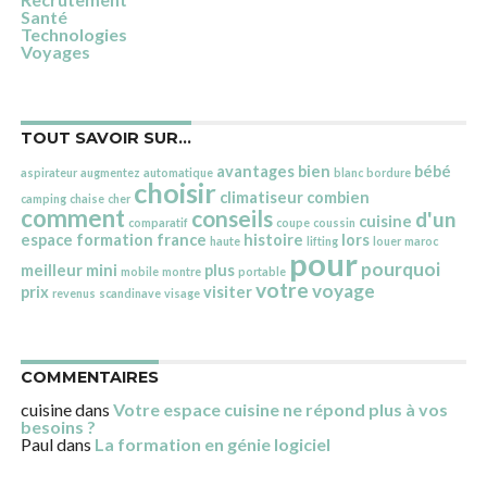
Santé
Technologies
Voyages
TOUT SAVOIR SUR…
avantages
bien
bébé
aspirateur
augmentez
automatique
blanc
bordure
choisir
climatiseur
combien
camping
chaise
cher
comment
conseils
d'un
cuisine
comparatif
coupe
coussin
espace
formation
france
histoire
lors
haute
lifting
louer
maroc
pour
pourquoi
meilleur
mini
plus
mobile
montre
portable
votre
voyage
prix
visiter
revenus
scandinave
visage
COMMENTAIRES
cuisine
dans
Votre espace cuisine ne répond plus à vos
besoins ?
Paul
dans
La formation en génie logiciel