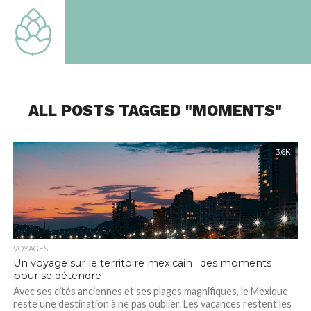
TOUT
SAVOIR
SUR LE
MONDE
QUI EST
LE
NOTRE
ALL POSTS TAGGED "MOMENTS"
3.6K
VOYAGES
Un voyage sur le territoire mexicain : des moments
pour se détendre
Avec ses cités anciennes et ses plages magnifiques, le Mexique
reste une destination à ne pas oublier. Les vacances restent les