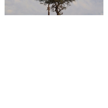
VOYAGES
Admirer les plus beaux paysages de l’Afrique, choisir les
meilleures destinations
Considéré comme étant le berceau de l’humanité, ce continent
occupe 6 % de la partie de la terre. Il est bordé par la...
3.6K
VOYAGES
Séjour à la montagne en été : quand partir ?
Le choix de la période est un des moyens qui permettent de