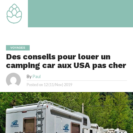
TOUT
TOUT
SAVOIR
SAVOIR
SUR LE
SUR LE
MONDE
MONDE
QUI EST
QUI EST
LE
LE
NOTRE
NOTRE
VOYAGES
Des conseils pour louer un
camping car aux USA pas cher
By
Paul
Posted on
12 (11/Nov) 2019