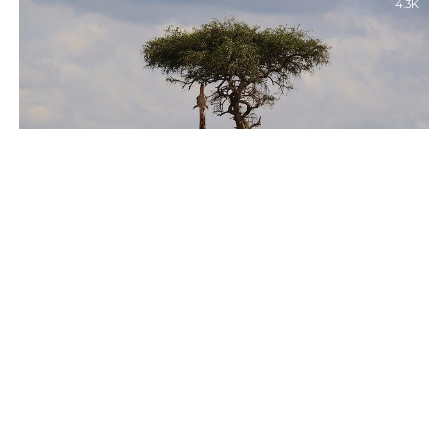
4.3K
VOYAGES
Admirer les plus beaux paysages de l’Afrique, choisir les
meilleures destinations
Considéré comme étant le berceau de l’humanité, ce continent
occupe 6 % de la partie de la terre. Il est bordé par la...
3.6K