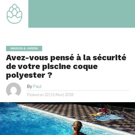
TOUT
TOUT
SAVOIR
SAVOIR
SUR LE
SUR LE
MONDE
MONDE
QUI EST
QUI EST
LE
LE
NOTRE
NOTRE
MAISON & JARDIN
Avez-vous pensé à la sécurité
de votre piscine coque
polyester ?
By
Paul
Posted on
22 (11/Nov) 2018