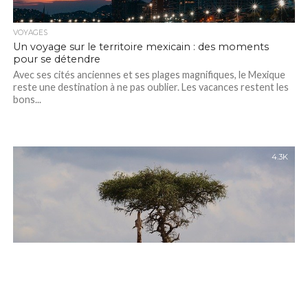
VOYAGES
Un voyage sur le territoire mexicain : des moments
pour se détendre
Avec ses cités anciennes et ses plages magnifiques, le Mexique
reste une destination à ne pas oublier. Les vacances restent les
bons...
4.3K
VOYAGES
Admirer les plus beaux paysages de l’Afrique, choisir les
meilleures destinations
Considéré comme étant le berceau de l’humanité, ce continent
occupe 6 % de la partie de la terre. Il est bordé par la...