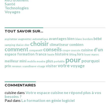
Santé
Technologies
Voyages
TOUT SAVOIR SUR…
avantages
bien
bébé
aspirateur
augmentez
automatique
blanc
bordure
choisir
climatiseur
combien
camping
chaise
cher
comment
conseils
d'un
cuisine
comparatif
coupe
coussin
espace
formation
france
histoire
lors
haute
lifting
louer
maroc
pour
pourquoi
meilleur
mini
plus
mobile
montre
portable
votre
voyage
prix
visiter
revenus
scandinave
visage
COMMENTAIRES
cuisine
dans
Votre espace cuisine ne répond plus à vos
besoins ?
Paul
dans
La formation en génie logiciel