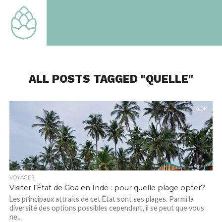
TOUT
SAVOIR
SUR LE
MONDE
QUI EST
LE
NOTRE
ALL POSTS TAGGED "QUELLE"
4.0K
VOYAGES
Visiter l’État de Goa en Inde : pour quelle plage opter?
Les principaux attraits de cet État sont ses plages. Parmi la
diversité des options possibles cependant, il se peut que vous
ne...