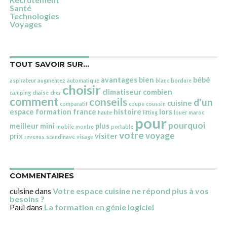
Santé
Technologies
Voyages
TOUT SAVOIR SUR…
avantages
bien
bébé
aspirateur
augmentez
automatique
blanc
bordure
choisir
climatiseur
combien
camping
chaise
cher
comment
conseils
d'un
cuisine
comparatif
coupe
coussin
espace
formation
france
histoire
lors
haute
lifting
louer
maroc
pour
pourquoi
meilleur
mini
plus
mobile
montre
portable
votre
voyage
prix
visiter
revenus
scandinave
visage
COMMENTAIRES
cuisine
dans
Votre espace cuisine ne répond plus à vos
besoins ?
Paul
dans
La formation en génie logiciel