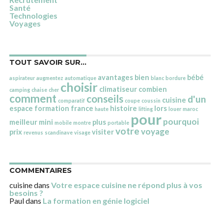
Santé
Technologies
Voyages
TOUT SAVOIR SUR…
avantages
bien
bébé
aspirateur
augmentez
automatique
blanc
bordure
choisir
climatiseur
combien
camping
chaise
cher
comment
conseils
d'un
cuisine
comparatif
coupe
coussin
espace
formation
france
histoire
lors
haute
lifting
louer
maroc
pour
pourquoi
meilleur
mini
plus
mobile
montre
portable
votre
voyage
prix
visiter
revenus
scandinave
visage
COMMENTAIRES
cuisine
dans
Votre espace cuisine ne répond plus à vos
besoins ?
Paul
dans
La formation en génie logiciel