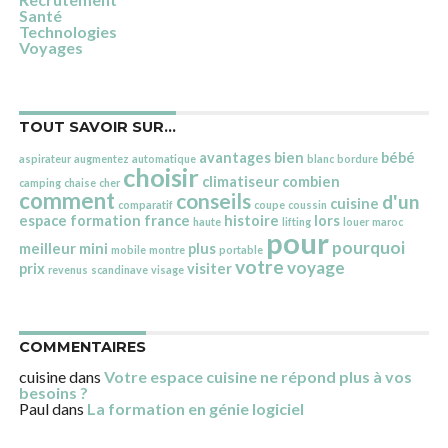
Santé
Technologies
Voyages
TOUT SAVOIR SUR…
avantages
bien
bébé
aspirateur
augmentez
automatique
blanc
bordure
choisir
climatiseur
combien
camping
chaise
cher
comment
conseils
d'un
cuisine
comparatif
coupe
coussin
espace
formation
france
histoire
lors
haute
lifting
louer
maroc
pour
pourquoi
meilleur
mini
plus
mobile
montre
portable
votre
voyage
prix
visiter
revenus
scandinave
visage
COMMENTAIRES
cuisine
dans
Votre espace cuisine ne répond plus à vos
besoins ?
Paul
dans
La formation en génie logiciel