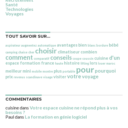
Santé
Technologies
Voyages
TOUT SAVOIR SUR…
avantages
bien
bébé
aspirateur
augmentez
automatique
blanc
bordure
choisir
climatiseur
combien
camping
chaise
cher
comment
conseils
d'un
cuisine
comparatif
coupe
coussin
espace
formation
france
histoire
lors
haute
lifting
louer
maroc
pour
pourquoi
meilleur
mini
plus
mobile
montre
portable
votre
voyage
prix
visiter
revenus
scandinave
visage
COMMENTAIRES
cuisine
dans
Votre espace cuisine ne répond plus à vos
besoins ?
Paul
dans
La formation en génie logiciel