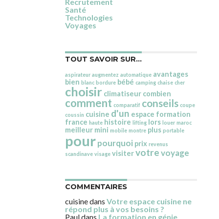
Recrutement
Santé
Technologies
Voyages
TOUT SAVOIR SUR…
avantages
aspirateur
augmentez
automatique
bien
bébé
blanc
bordure
camping
chaise
cher
choisir
climatiseur
combien
comment
conseils
comparatif
coupe
d'un
cuisine
espace
formation
coussin
france
histoire
lors
haute
lifting
louer
maroc
meilleur
mini
plus
mobile
montre
portable
pour
pourquoi
prix
revenus
votre
voyage
visiter
scandinave
visage
COMMENTAIRES
cuisine
dans
Votre espace cuisine ne
répond plus à vos besoins ?
Paul
dans
La formation en génie