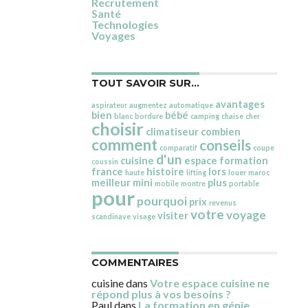
Recrutement
Santé
Technologies
Voyages
TOUT SAVOIR SUR…
avantages
aspirateur
augmentez
automatique
bien
bébé
blanc
bordure
camping
chaise
cher
choisir
climatiseur
combien
comment
conseils
comparatif
coupe
d'un
cuisine
espace
formation
coussin
france
histoire
lors
haute
lifting
louer
maroc
meilleur
mini
plus
mobile
montre
portable
pour
pourquoi
prix
revenus
votre
voyage
visiter
scandinave
visage
COMMENTAIRES
cuisine
dans
Votre espace cuisine ne
répond plus à vos besoins ?
Paul
dans
La formation en génie