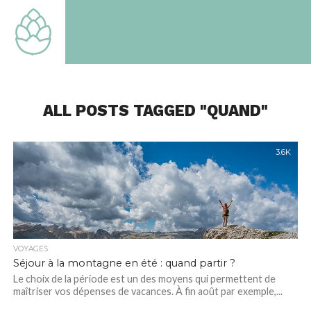
TOUT
SAVOIR
SUR LE
MONDE
QUI EST
LE
NOTRE
ALL POSTS TAGGED "QUAND"
3.6K
VOYAGES
Séjour à la montagne en été : quand partir ?
Le choix de la période est un des moyens qui permettent de
maîtriser vos dépenses de vacances. À fin août par exemple,...