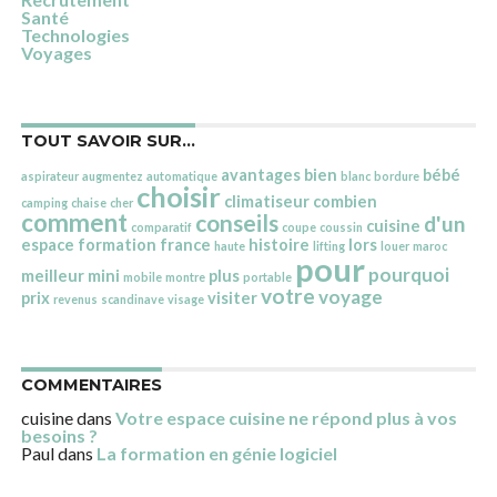
Santé
Technologies
Voyages
TOUT SAVOIR SUR…
avantages
bien
bébé
aspirateur
augmentez
automatique
blanc
bordure
choisir
climatiseur
combien
camping
chaise
cher
comment
conseils
d'un
cuisine
comparatif
coupe
coussin
espace
formation
france
histoire
lors
haute
lifting
louer
maroc
pour
pourquoi
meilleur
mini
plus
mobile
montre
portable
votre
voyage
prix
visiter
revenus
scandinave
visage
COMMENTAIRES
cuisine
dans
Votre espace cuisine ne répond plus à vos
besoins ?
Paul
dans
La formation en génie logiciel