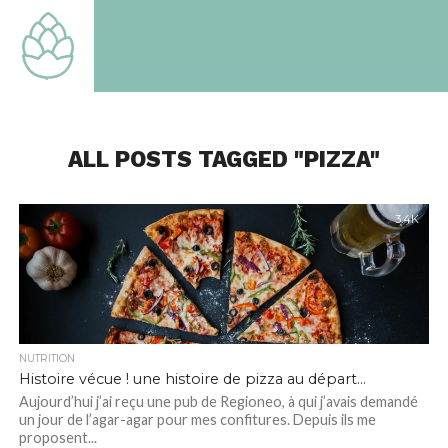
TOUT
SAVOIR
SUR LE
MONDE
QUI EST
LE
NOTRE
ALL POSTS TAGGED "PIZZA"
3.4K
NUTRITION
Histoire vécue ! une histoire de pizza au départ…
Aujourd’hui j’ai reçu une pub de Regioneo, à qui j’avais demandé
un jour de l’agar-agar pour mes confitures. Depuis ils me
proposent...