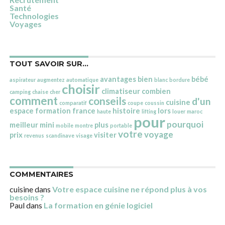
Santé
Technologies
Voyages
TOUT SAVOIR SUR…
avantages
bien
bébé
aspirateur
augmentez
automatique
blanc
bordure
choisir
climatiseur
combien
camping
chaise
cher
comment
conseils
d'un
cuisine
comparatif
coupe
coussin
espace
formation
france
histoire
lors
haute
lifting
louer
maroc
pour
pourquoi
meilleur
mini
plus
mobile
montre
portable
votre
voyage
prix
visiter
revenus
scandinave
visage
COMMENTAIRES
cuisine
dans
Votre espace cuisine ne répond plus à vos
besoins ?
Paul
dans
La formation en génie logiciel