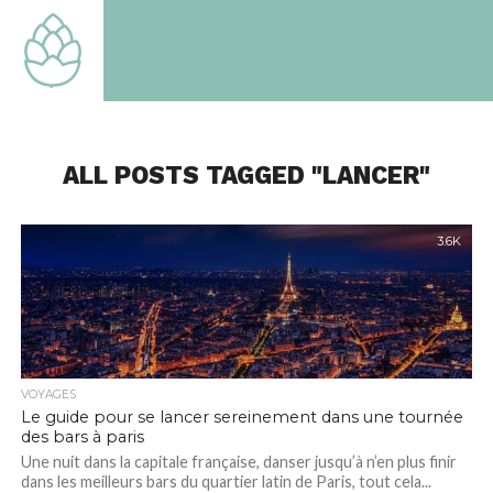
TOUT
SAVOIR
SUR LE
MONDE
QUI EST
LE
NOTRE
ALL POSTS TAGGED "LANCER"
3.6K
VOYAGES
Le guide pour se lancer sereinement dans une tournée
des bars à paris
Une nuit dans la capitale française, danser jusqu’à n’en plus finir
dans les meilleurs bars du quartier latin de Paris, tout cela...