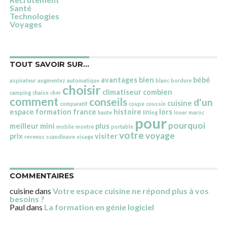
Santé
Technologies
Voyages
TOUT SAVOIR SUR…
avantages
bien
bébé
aspirateur
augmentez
automatique
blanc
bordure
choisir
climatiseur
combien
camping
chaise
cher
comment
conseils
d'un
cuisine
comparatif
coupe
coussin
espace
formation
france
histoire
lors
haute
lifting
louer
maroc
pour
pourquoi
meilleur
mini
plus
mobile
montre
portable
votre
voyage
prix
visiter
revenus
scandinave
visage
COMMENTAIRES
cuisine
dans
Votre espace cuisine ne répond plus à vos
besoins ?
Paul
dans
La formation en génie logiciel