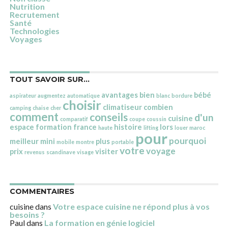
Nutrition
Recrutement
Santé
Technologies
Voyages
TOUT SAVOIR SUR…
avantages
bien
bébé
aspirateur
augmentez
automatique
blanc
bordure
choisir
climatiseur
combien
camping
chaise
cher
comment
conseils
d'un
cuisine
comparatif
coupe
coussin
espace
formation
france
histoire
lors
haute
lifting
louer
maroc
pour
pourquoi
meilleur
mini
plus
mobile
montre
portable
votre
voyage
prix
visiter
revenus
scandinave
visage
COMMENTAIRES
cuisine
dans
Votre espace cuisine ne répond plus à vos
besoins ?
Paul
dans
La formation en génie logiciel