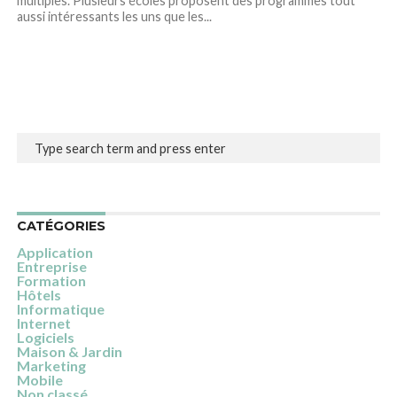
multiples. Plusieurs écoles proposent des programmes tout
aussi intéressants les uns que les...
CATÉGORIES
Application
Entreprise
Formation
Hôtels
Informatique
Internet
Logiciels
Maison & Jardin
Marketing
Mobile
Non classé