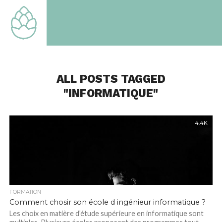
TOUT
SAVOIR
SUR LE
MONDE
QUI EST
LE
NOTRE
ALL POSTS TAGGED
"INFORMATIQUE"
4.4K
FORMATION
Comment chosir son école d ingénieur informatique ?
Les choix en matière d’étude supérieure en informatique sont