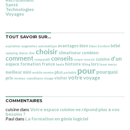
Santé
Technologies
Voyages
TOUT SAVOIR SUR…
avantages
bien
bébé
aspirateur
augmentez
automatique
blanc
bordure
choisir
climatiseur
combien
camping
chaise
cher
comment
conseils
d'un
cuisine
comparatif
coupe
coussin
espace
formation
france
histoire
lors
haute
lifting
louer
maroc
pour
pourquoi
meilleur
mini
plus
mobile
montre
portable
votre
voyage
prix
visiter
revenus
scandinave
visage
COMMENTAIRES
cuisine
dans
Votre espace cuisine ne répond plus à vos
besoins ?
Paul
dans
La formation en génie logiciel