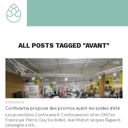
TOUT
SAVOIR
SUR LE
MONDE
QUI EST
LE
NOTRE
ALL POSTS TAGGED "AVANT"
4.8K
ENTREPRISE
Conforama propose des promos avant les soldes d’été
Les promotions Conforama.fr Conforama est né en 1967 en
France par Pierre, Guy Sordoillet, Jean Moll et Jacques Ragaeot.
L’enseigne a été...