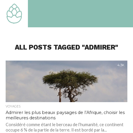
TOUT
SAVOIR
SUR LE
MONDE
QUI EST
LE
NOTRE
ALL POSTS TAGGED "ADMIRER"
4.3K
VOYAGES
Admirer les plus beaux paysages de l’Afrique, choisir les
meilleures destinations
Considéré comme étant le berceau de l’humanité, ce continent
occupe 6 % de la partie de la terre. Il est bordé par la...