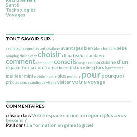
Santé
Technologies
Voyages
TOUT SAVOIR SUR…
avantages
bien
bébé
aspirateur
augmentez
automatique
blanc
bordure
choisir
climatiseur
combien
camping
chaise
cher
comment
conseils
d'un
cuisine
comparatif
coupe
coussin
espace
formation
france
histoire
lors
haute
lifting
louer
maroc
pour
pourquoi
meilleur
mini
plus
mobile
montre
portable
votre
voyage
prix
visiter
revenus
scandinave
visage
COMMENTAIRES
cuisine
dans
Votre espace cuisine ne répond plus à vos
besoins ?
Paul
dans
La formation en génie logiciel